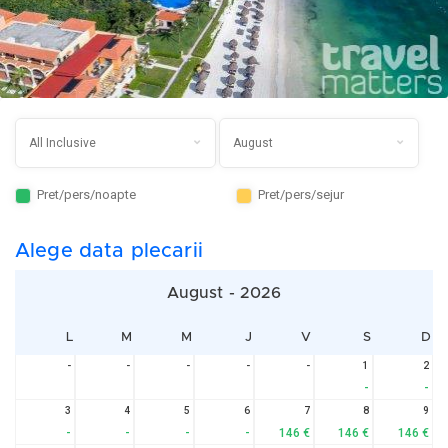
Pret/pers/noapte
Pret/pers/sejur
Alege data plecarii
August - 2026
L
M
M
J
V
S
D
-
-
-
-
-
1
2
-
-
3
4
5
6
7
8
9
-
-
-
-
146 €
146 €
146 €