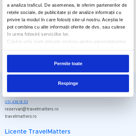
a analiza traficul. De asemenea, le oferim partenerilor de
Facilitati hotel
rețele sociale, de publicitate și de analize informații cu
privire la modul în care folosiți site-ul nostru. Aceștia le
Camere hotel
pot combina cu alte informații oferite de dvs. sau culese
în urma folosirii serviciilor lor.
Masa:
All Inclusive.
Cookie-urile sunt utilizate inclusiv pentru personalizarea
reclamelor, conform
Google’s Privacy Policy & Terms
Cere oferta personalizata
Permite toate
Respinge
Detalii si rezervari
031.438.18.53
rezervari@travelmatters.ro
travelmatters.ro
Licente TravelMatters