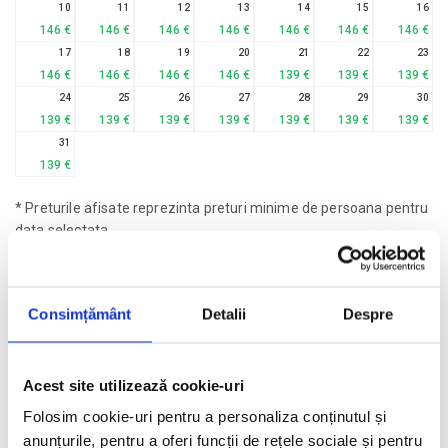
10
11
12
13
14
15
16
146 €
146 €
146 €
146 €
146 €
146 €
146 €
17
18
19
20
21
22
23
146 €
146 €
146 €
146 €
139 €
139 €
139 €
24
25
26
27
28
29
30
139 €
139 €
139 €
139 €
139 €
139 €
139 €
31
139 €
* Preturile afisate reprezinta preturi minime de persoana pentru
data selectata
Cere oferta personalizata
Consimțământ
Detalii
Despre
Descriere hotel
Hotelul El Beso at Ocean Coral & Turquesa 5
* destinat
Acest site utilizează cookie-uri
exclusiv adultilor (+ 18 ani), se afla in Purto Morelos, la 1,9
Folosim cookie-uri pentru a personaliza conținutul și
km de Playa Punta Caracol si la 17 km de Aeroportul
anunțurile, pentru a oferi funcții de rețele sociale și pentru
international Cancun.