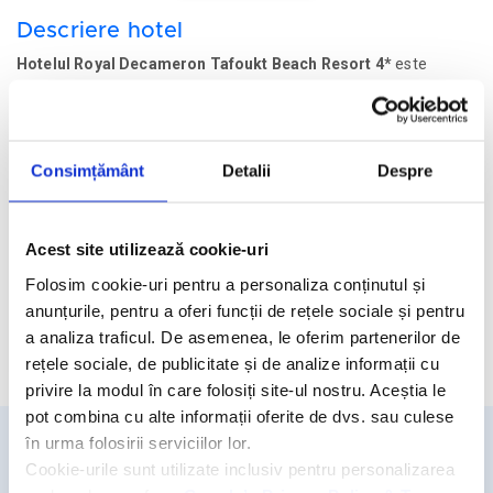
Descriere hotel
Hotelul Royal Decameron Tafoukt Beach Resort 4*
este
amplasat pe plaja din Agadir, la 12 km de Clubul de Golf Agadir
Royal, la 13 km de Parcul National Sous-Massa si la 28 de km de
Aeroportul Agadir Al Massira.
Consimțământ
Detalii
Despre
Facilitati hotel
Camere hotel
Acest site utilizează cookie-uri
Masa:
Folosim cookie-uri pentru a personaliza conținutul și
All Inclusive.
anunțurile, pentru a oferi funcții de rețele sociale și pentru
a analiza traficul. De asemenea, le oferim partenerilor de
Cere oferta personalizata
rețele sociale, de publicitate și de analize informații cu
privire la modul în care folosiți site-ul nostru. Aceștia le
pot combina cu alte informații oferite de dvs. sau culese
în urma folosirii serviciilor lor.
Cookie-urile sunt utilizate inclusiv pentru personalizarea
Detalii si rezervari