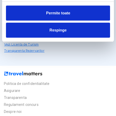
reclamelor, conform
Google’s Privacy Policy & Terms
031.438.18.53
rezervari@travelmatters.ro
Permite toate
travelmatters.ro
Licente TravelMatters
Respinge
Vezi Asigurarea de Turism
Vezi Licenta de Turism
Transparenta Rezervarilor
Politica de confidentialitate
Asigurare
Transparenta
Regulament concurs
Despre noi