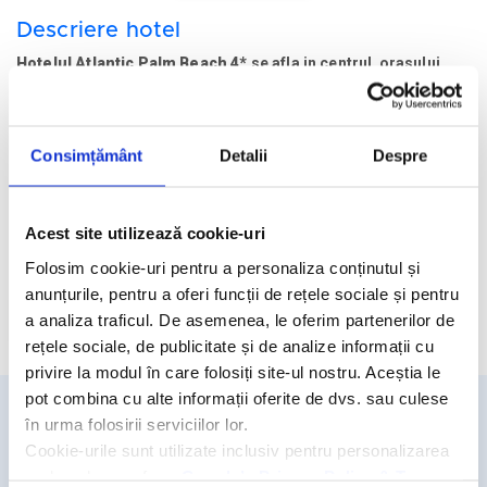
Descriere hotel
Hotelul Atlantic Palm Beach 4*
se afla in centrul orasului
marocan Agadir, la 5 minute de mers pe jos de plaja, ;a 17
mnute de mers cu masina de portul de agrement si la 38 d
eminute de mers cu masina de Aeroportul Al Massira.
Consimțământ
Detalii
Despre
Facilitati hotel
Acest site utilizează cookie-uri
Camere hotel
Folosim cookie-uri pentru a personaliza conținutul și
anunțurile, pentru a oferi funcții de rețele sociale și pentru
a analiza traficul. De asemenea, le oferim partenerilor de
Cere oferta personalizata
rețele sociale, de publicitate și de analize informații cu
privire la modul în care folosiți site-ul nostru. Aceștia le
pot combina cu alte informații oferite de dvs. sau culese
în urma folosirii serviciilor lor.
Detalii si rezervari
Cookie-urile sunt utilizate inclusiv pentru personalizarea
reclamelor, conform
Google’s Privacy Policy & Terms
031.438.18.53