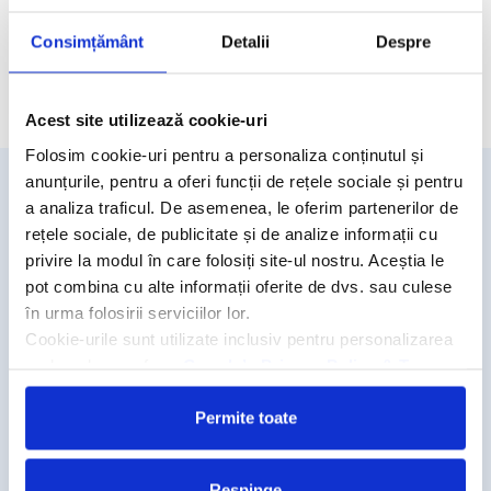
Camere hotel
Consimțământ
Detalii
Despre
Cere oferta personalizata
Acest site utilizează cookie-uri
Folosim cookie-uri pentru a personaliza conținutul și
anunțurile, pentru a oferi funcții de rețele sociale și pentru
a analiza traficul. De asemenea, le oferim partenerilor de
Detalii si rezervari
rețele sociale, de publicitate și de analize informații cu
031.438.18.53
privire la modul în care folosiți site-ul nostru. Aceștia le
rezervari@travelmatters.ro
pot combina cu alte informații oferite de dvs. sau culese
travelmatters.ro
în urma folosirii serviciilor lor.
Cookie-urile sunt utilizate inclusiv pentru personalizarea
Licente TravelMatters
reclamelor, conform
Google’s Privacy Policy & Terms
Vezi Asigurarea de Turism
Permite toate
Vezi Licenta de Turism
Transparenta Rezervarilor
Respinge