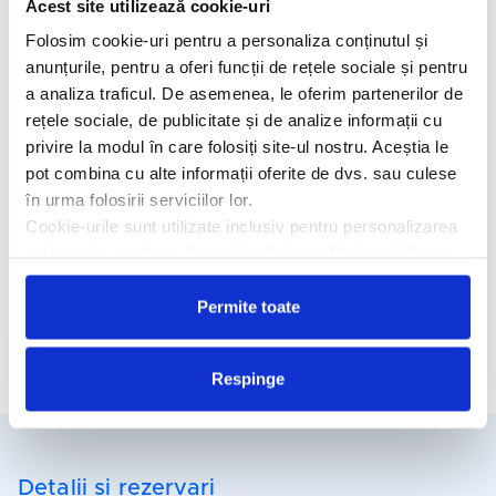
Acest site utilizează cookie-uri
de la piscină servește mâncăruri internaționale și fructe de mare
Folosim cookie-uri pentru a personaliza conținutul și
la grătar. Alte opţiuni de luat masa sunt la Basilico Italian Pavilion
& Bar, Peppers Latino Grill & Bar şi Bamboo Beach Bar. Iubitorii
anunțurile, pentru a oferi funcții de rețele sociale și pentru
voleiului si ai sporturilor nautice se bucura de facilitati pe plaja.
a analiza traficul. De asemenea, le oferim partenerilor de
rețele sociale, de publicitate și de analize informații cu
Facilitati hotel
privire la modul în care folosiți site-ul nostru. Aceștia le
pot combina cu alte informații oferite de dvs. sau culese
Camere hotel
în urma folosirii serviciilor lor.
Cookie-urile sunt utilizate inclusiv pentru personalizarea
Masa:
Mic dejun;
reclamelor, conform
Google’s Privacy Policy & Terms
Demipensiune;
All Inclusive.
Permite toate
Cere oferta personalizata
Respinge
Detalii si rezervari