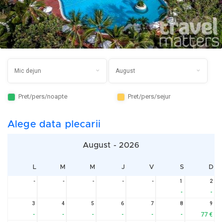
Pret/pers/noapte
Pret/pers/sejur
Alege data plecarii
August - 2026
L
M
M
J
V
S
D
-
-
-
-
-
1
2
-
-
3
4
5
6
7
8
9
-
-
-
-
-
-
77 €