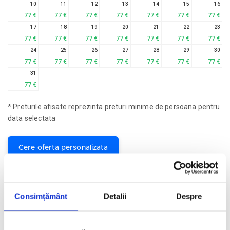
10
11
12
13
14
15
16
77 €
77 €
77 €
77 €
77 €
77 €
77 €
17
18
19
20
21
22
23
77 €
77 €
77 €
77 €
77 €
77 €
77 €
24
25
26
27
28
29
30
77 €
77 €
77 €
77 €
77 €
77 €
77 €
31
77 €
* Preturile afisate reprezinta preturi minime de persoana pentru
data selectata
Cere oferta personalizata
Descriere hotel
Hotelul Prama Sanur Beach Bali 5*
este situat pe plaja cu nisip
Consimțământ
Detalii
Despre
din Sanur, la 15 minute de mers cu mașina de Denpasar și la 25
de minute cu maşina de Aeroportul Ngurah Rai. Hotelul este
înconjurat de 6 hectare de grădini tropicale. Restaurantul Tirta