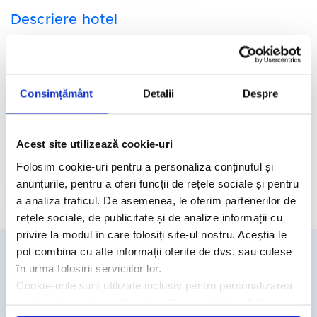
Descriere hotel
Hotelul Efrosini Village 3*
se afla in localitatea Katelios, la
600 de metri de Plaja Agia Varvara, la 700 de metri de Plaja
Kato Katelios si la 22 de km distanta de Aeroportul Kefalonia.
Consimțământ
Detalii
Despre
Facilitati hotel
Camere hotel
Acest site utilizează cookie-uri
Folosim cookie-uri pentru a personaliza conținutul și
anunțurile, pentru a oferi funcții de rețele sociale și pentru
Cere oferta personalizata
a analiza traficul. De asemenea, le oferim partenerilor de
rețele sociale, de publicitate și de analize informații cu
privire la modul în care folosiți site-ul nostru. Aceștia le
pot combina cu alte informații oferite de dvs. sau culese
în urma folosirii serviciilor lor.
Detalii si rezervari
Cookie-urile sunt utilizate inclusiv pentru personalizarea
031.438.18.53
reclamelor, conform
Google’s Privacy Policy & Terms
rezervari@travelmatters.ro