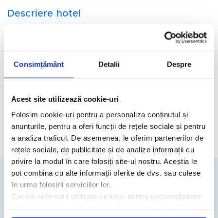
Descriere hotel
Hotelul Avithos Resort 4*
este situat in apropierea plajei
Avithos, la 8 km de Plaja Lassi si la 10 km de orasul
Argostoli.
Consimțământ
Detalii
Despre
Facilitati hotel
Camere hotel
Acest site utilizează cookie-uri
Folosim cookie-uri pentru a personaliza conținutul și
anunțurile, pentru a oferi funcții de rețele sociale și pentru
Cere oferta personalizata
a analiza traficul. De asemenea, le oferim partenerilor de
rețele sociale, de publicitate și de analize informații cu
privire la modul în care folosiți site-ul nostru. Aceștia le
pot combina cu alte informații oferite de dvs. sau culese
în urma folosirii serviciilor lor.
Detalii si rezervari
Cookie-urile sunt utilizate inclusiv pentru personalizarea
031.438.18.53
reclamelor, conform
Google’s Privacy Policy & Terms
rezervari@travelmatters.ro