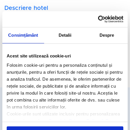
Descriere hotel
Hotelul Southern Sun Abu Dhabi 4*
este situat in centrul
districtului de afaceri , la 29 de km de Aeroportul Abu Dhabi.
Facilitati hotel
Consimțământ
Detalii
Despre
Camere hotel
Acest site utilizează cookie-uri
Folosim cookie-uri pentru a personaliza conținutul și
anunțurile, pentru a oferi funcții de rețele sociale și pentru
Cere oferta personalizata
a analiza traficul. De asemenea, le oferim partenerilor de
rețele sociale, de publicitate și de analize informații cu
privire la modul în care folosiți site-ul nostru. Aceștia le
pot combina cu alte informații oferite de dvs. sau culese
Detalii si rezervari
în urma folosirii serviciilor lor.
Cookie-urile sunt utilizate inclusiv pentru personalizarea
031.438.18.53
reclamelor, conform
Google’s Privacy Policy & Terms
rezervari@travelmatters.ro
travelmatters.ro