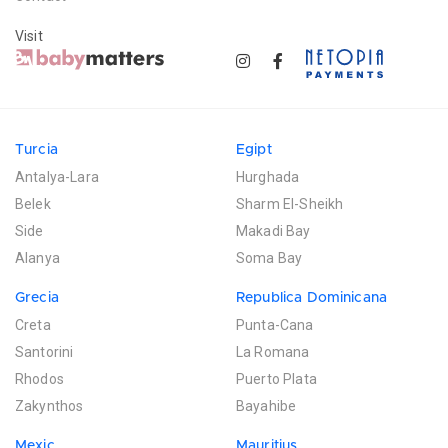
Visit
Turcia
Egipt
Antalya-Lara
Hurghada
Belek
Sharm El-Sheikh
Side
Makadi Bay
Alanya
Soma Bay
Grecia
Republica Dominicana
Creta
Punta-Cana
Santorini
La Romana
Rhodos
Puerto Plata
Zakynthos
Bayahibe
Mexic
Mauritius