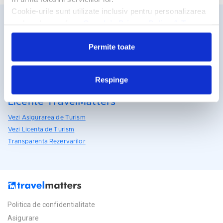
Cookie-urile sunt utilizate inclusiv pentru personalizarea
reclamelor, conform
Google’s Privacy Policy & Terms
Detalii si rezervari
Permite toate
031.438.18.53
rezervari@travelmatters.ro
travelmatters.ro
Respinge
Licente TravelMatters
Vezi Asigurarea de Turism
Vezi Licenta de Turism
Transparenta Rezervarilor
Politica de confidentialitate
Asigurare