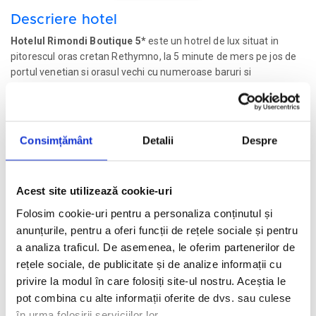
Descriere hotel
Hotelul Rimondi Boutique 5*
este un hotrel de lux situat in
pitorescul oras cretan Rethymno, la 5 minute de mers pe jos de
portul venetian si orasul vechi cu numeroase baruri si
restaurante, la 15 minute de mers pe jos de plaja orasului si la
70 de km distanta de Aeroportul Chania. Hotelul apartine
brandului hotelier Small Luxury Hotels of the World si ofera o
terasa spatioasa cu piscina inconjurata de palmieri si suite
Consimțământ
Detalii
Despre
moderne.
Facilitati hotel
Acest site utilizează cookie-uri
Folosim cookie-uri pentru a personaliza conținutul și
Camere hotel
anunțurile, pentru a oferi funcții de rețele sociale și pentru
Masa:
Mic dejun
a analiza traficul. De asemenea, le oferim partenerilor de
rețele sociale, de publicitate și de analize informații cu
privire la modul în care folosiți site-ul nostru. Aceștia le
Cere oferta personalizata
pot combina cu alte informații oferite de dvs. sau culese
în urma folosirii serviciilor lor.