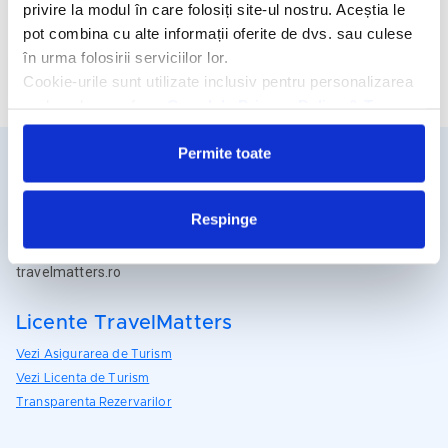
privire la modul în care folosiți site-ul nostru. Aceștia le
Demipensiune
pot combina cu alte informații oferite de dvs. sau culese
în urma folosirii serviciilor lor.
Cere oferta personalizata
Cookie-urile sunt utilizate inclusiv pentru personalizarea
reclamelor, conform
Google’s Privacy Policy & Terms
Permite toate
Detalii si rezervari
Respinge
031.438.18.53
rezervari@travelmatters.ro
travelmatters.ro
Licente TravelMatters
Vezi Asigurarea de Turism
Vezi Licenta de Turism
Transparenta Rezervarilor