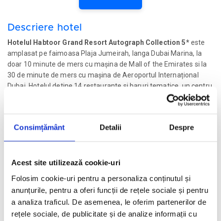
Descriere hotel
Hotelul Habtoor Grand Resort Autograph Collection 5*
este
amplasat pe faimoasa Plaja Jumeirah, langa Dubai Marina, la
doar 10 minute de mers cu mașina de Mall of the Emirates si la
30 de minute de mers cu mașina de Aeroportul Internațional
Dubai. Hotelul detine 14 restaurante si baruri tematice, un centru
spa si wellness care ofera 30 de tratamente faciale si corporale,
3 piscine, inclusiv o piscina pentru copii cu tobogane acvatice,
sala de fitness, camere si suite spatioase cu vedere la mare sau
Consimțământ
Detalii
Despre
la gradina superba. Hotelul apartine lantului hotelier Autograph
Collection.
Acest site utilizează cookie-uri
Facilitati hotel
Folosim cookie-uri pentru a personaliza conținutul și
anunțurile, pentru a oferi funcții de rețele sociale și pentru
Camere hotel
a analiza traficul. De asemenea, le oferim partenerilor de
rețele sociale, de publicitate și de analize informații cu
Masa:
Mic dejun