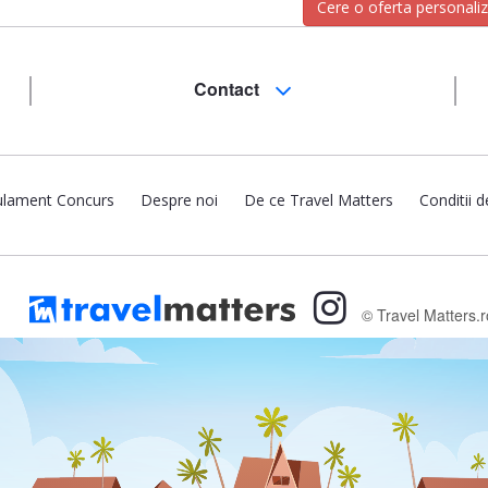
Cere o oferta personali
Contact
lament Concurs
Despre noi
De ce Travel Matters
Conditii d
© Travel Matters.r