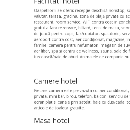
Facilitati hotel
Oaspetilor li se ofera: recepţie deschisă nonstop, 
valutar, terasa, gradina, zonă de plajă private cu ac
restaurant, room service, WiFi contra cost in zonele
gratuita fara rezervare, billiard, tenis de masa, snor
de joacă pentru copii, fax/copiator, spalatorie, serv
aeroport contra cost, aer condiţionat, magazine, în
familie, camera pentru nefumatori, magazin de suven
aer liber, spa și centru de wellness, sauna, sala de 
turcească/baie de aburi. Animalele de companie nu
Camere hotel
Fiecare camera este prevazuta cu: aer conditionat, 
privata, mini bar, birou, telefon, balcon, serviciu de 
ecran plat si canale prin satelit, baie cu dus/cada, 
articole de toaleta gratuite.
Masa hotel