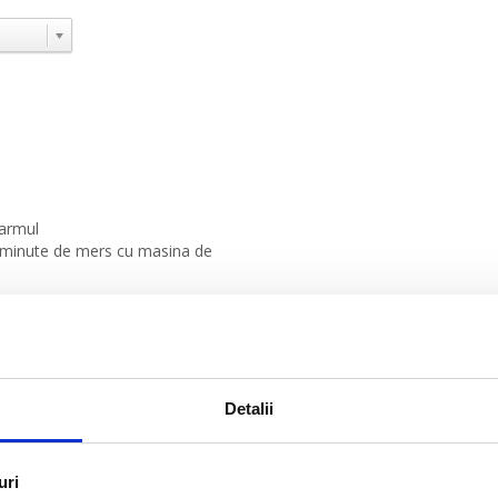
tarmul
e minute de mers cu masina de
 hotel
a distanta
Detalii
×
Tropitel Dahab Oasis - 4*
uri