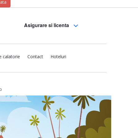
zata
Asigurare si licenta
e calatorie
Contact
Hoteluri
o