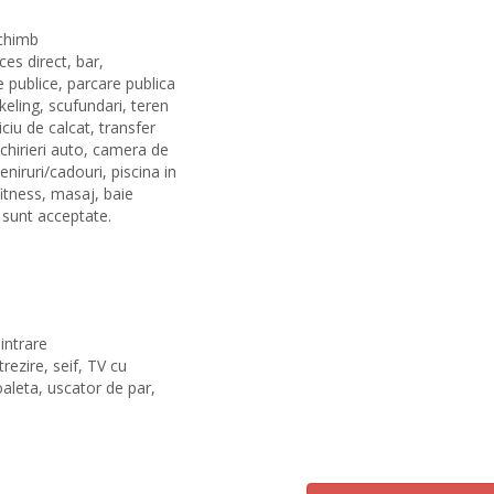
schimb
ces direct, bar,
 publice, parcare publica
keling, scufundari, teren
iciu de calcat, transfer
chirieri auto, camera de
iruri/cadouri, piscina in
fitness, masaj, baie
 sunt acceptate.
intrare
trezire, seif, TV cu
toaleta, uscator de par,