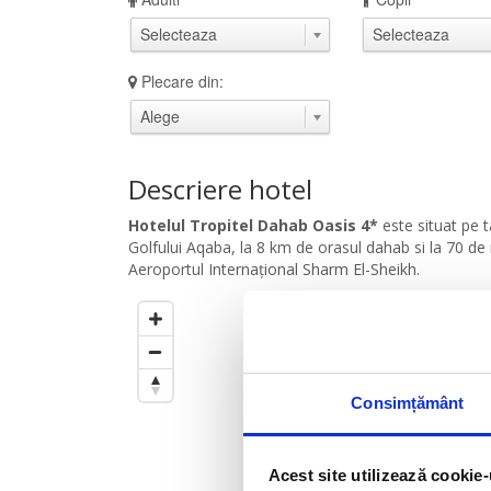
Plecare din:
Descriere hotel
Hotelul Tropitel Dahab Oasis 4*
este situat pe 
Golfului Aqaba, la 8 km de orasul dahab si la 70 d
Aeroportul Internațional Sharm El-Sheikh.
Cercul este setat la
500
m
de
Trageti de el pentru a modific
Consimțământ
Acest site utilizează cookie-