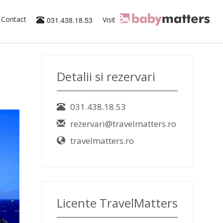
Contact
031.438.18.53
Visit
Detalii si rezervari
031.438.18.53
rezervari@travelmatters.ro
travelmatters.ro
Licente TravelMatters