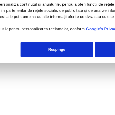
Hotelul Tropitel Dahab Oasis
rsonaliza conținutul și anunțurile, pentru a oferi funcții de rețele
4* este situat pe
tarmulGolfului Aqaba, la 8 km
im partenerilor de rețele sociale, de publicitate și de analize info
de orasul dahab si...
ceștia le pot combina cu alte informații oferite de dvs. sau culese î
nclusiv pentru personalizarea reclamelor, conform
Google’s Priva
Respinge