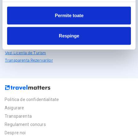
reclamelor, conform
Google’s Privacy Policy & Terms
031.438.18.53
rezervari@travelmatters.ro
Permite toate
travelmatters.ro
Licente TravelMatters
Respinge
Vezi Asigurarea de Turism
Vezi Licenta de Turism
Transparenta Rezervarilor
Politica de confidentialitate
Asigurare
Transparenta
Regulament concurs
Despre noi