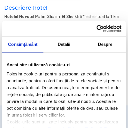
Descriere hotel
Hotelul Novotel Palm Sharm El Sheikh 5*
este situat la 1 km
de Golful Naama, la 7 km de orasul vechi, la 10 km de statiunea
egipteana Sharm El Sheikh, la 12 km de aeroport si la 25 d ekm
de Parcul Ras Mohamed si Acvariul Azam.
Consimțământ
Detalii
Despre
Facilitati hotel
Camere hotel
Acest site utilizează cookie-uri
Masa:
Folosim cookie-uri pentru a personaliza conținutul și
All Inclusive.
anunțurile, pentru a oferi funcții de rețele sociale și pentru
a analiza traficul. De asemenea, le oferim partenerilor de
Cere oferta personalizata
rețele sociale, de publicitate și de analize informații cu
privire la modul în care folosiți site-ul nostru. Aceștia le
pot combina cu alte informații oferite de dvs. sau culese
în urma folosirii serviciilor lor.
Cookie-urile sunt utilizate inclusiv pentru personalizarea
Detalii si rezervari