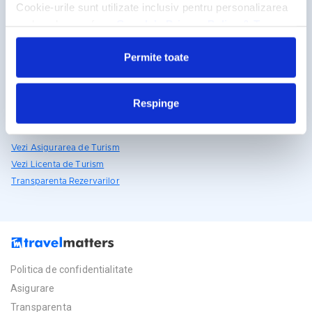
Cookie-urile sunt utilizate inclusiv pentru personalizarea
reclamelor, conform
Google’s Privacy Policy & Terms
Detalii si rezervari
Permite toate
031.438.18.53
rezervari@travelmatters.ro
travelmatters.ro
Respinge
Licente TravelMatters
Vezi Asigurarea de Turism
Vezi Licenta de Turism
Transparenta Rezervarilor
Politica de confidentialitate
Asigurare
Transparenta