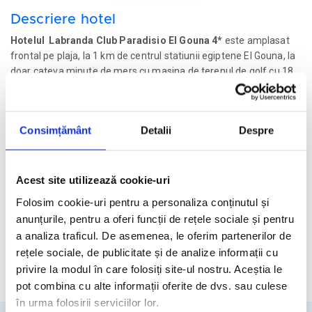
Descriere hotel
Hotelul Labranda Club Paradisio El Gouna 4*
este amplasat
frontal pe plaja, la 1 km de centrul statiunii egiptene El Gouna, la
doar cateva minute de mers cu masina de terenul de golf cu 18
gauri, Club House si la 20 de km distanta de Aeroportul
International Hurghada. Hotelul apartine brandului hotelier
Labranda Hotels si ofera 3 piscine in aer liber, sala de fitness, lant
Consimțământ
Detalii
Despre
de magazine, camere elegante, restaurante, lobby bar si bar la
piscina, teren d etenis, volei, scufundari, snorkelling.
Facilitati hotel
Acest site utilizează cookie-uri
Folosim cookie-uri pentru a personaliza conținutul și
Camere hotel
anunțurile, pentru a oferi funcții de rețele sociale și pentru
a analiza traficul. De asemenea, le oferim partenerilor de
rețele sociale, de publicitate și de analize informații cu
Cere oferta personalizata
privire la modul în care folosiți site-ul nostru. Aceștia le
pot combina cu alte informații oferite de dvs. sau culese
în urma folosirii serviciilor lor.