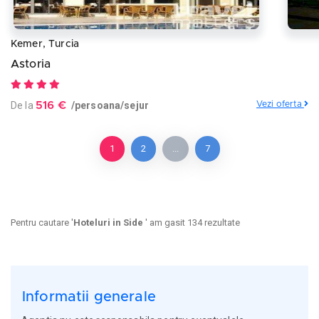
Kemer, Turcia
Astoria
De la
516 €
/persoana/sejur
Vezi oferta
1
2
...
7
Pentru cautare '
Hoteluri in Side
' am gasit 134 rezultate
Informatii generale