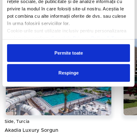
rețele sociale, de publicitate și de analize informații cu
Adora Calma Beach
privire la modul în care folosiți site-ul nostru. Aceștia le
pot combina cu alte informații oferite de dvs. sau culese
în urma folosirii serviciilor lor.
De la
553 €
/persoana/sejur
Vezi oferta
Cookie-urile sunt utilizate inclusiv pentru personalizarea
reclamelor, conform
Google’s Privacy Policy & Terms
Permite toate
Respinge
Side, Turcia
Akadia Luxury Sorgun