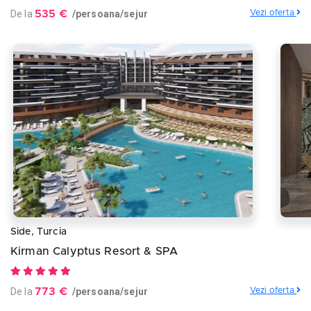
De la
535 €
/persoana/sejur
Vezi oferta
Side, Turcia
Kirman Calyptus Resort & SPA
De la
773 €
/persoana/sejur
Vezi oferta