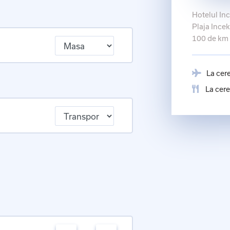
Hotelul Inc
Plaja Incek
100 de km 
La cer
La cere