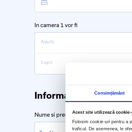
In camera 1 vor fi
Adulti
Copii
Informatii personale
Consimțământ
Acest site utilizează cookie-
Nume si prenume
Folosim cookie-uri pentru a pe
Nume
traficul. De asemenea, le ofer