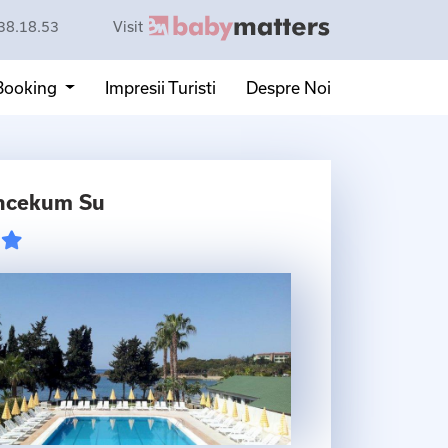
38.18.53
Visit
 Booking
Impresii Turisti
Despre Noi
Incekum Su