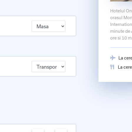
Hotelul One
orasul Mon
Internation
minute de 
ore si 10 
La cer
La cere