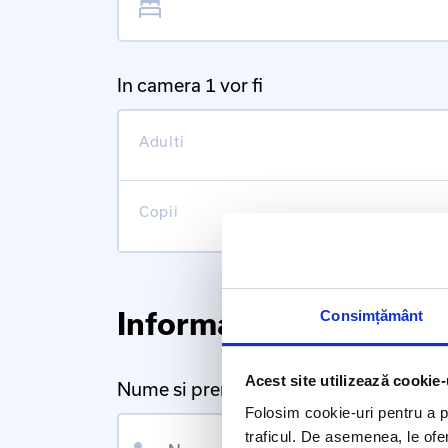
In camera 1 vor fi
Adulti
Copii
Informatii personale
Consimțământ
Acest site utilizează cookie-
Nume si prenume
Folosim cookie-uri pentru a pe
Nume
traficul. De asemenea, le ofer