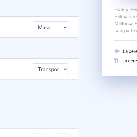
Hotelul Fer
Palma si S
Mallorca. H
face parte 
La cer
La cere