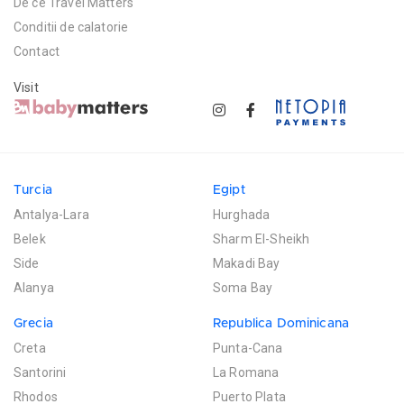
De ce Travel Matters
Conditii de calatorie
Contact
Visit
Turcia
Egipt
Antalya-Lara
Hurghada
Belek
Sharm El-Sheikh
Side
Makadi Bay
Alanya
Soma Bay
Grecia
Republica Dominicana
Creta
Punta-Cana
Santorini
La Romana
Rhodos
Puerto Plata