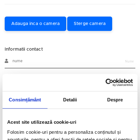
Adauga inca o camera
Sterge camera
Informatii contact
Nume
Prenume
Consimțământ
Detalii
Despre
Email
Telefon
Acest site utilizează cookie-uri
Folosim cookie-uri pentru a personaliza conținutul și
Alte informatii
anunțurile, pentru a oferi funcții de rețele sociale și pentru