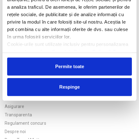
a analiza traficul. De asemenea, le oferim partenerilor de
rețele sociale, de publicitate și de analize informații cu
privire la modul în care folosiți site-ul nostru. Aceștia le
Trimite solicitarea
pot combina cu alte informații oferite de dvs. sau culese
în urma folosirii serviciilor lor.
Cookie-urile sunt utilizate inclusiv pentru personalizarea
reclamelor, conform
Google’s Privacy Policy & Terms
Permite toate
Respinge
Politica de confidentialitate
Asigurare
Transparenta
Regulament concurs
Despre noi