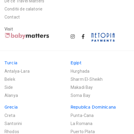
De ce Travel Matters
Conditii de calatorie
Contact
Visit
Turcia
Egipt
Antalya-Lara
Hurghada
Belek
Sharm El-Sheikh
Side
Makadi Bay
Alanya
Soma Bay
Grecia
Republica Dominicana
Creta
Punta-Cana
Santorini
La Romana
Rhodos
Puerto Plata