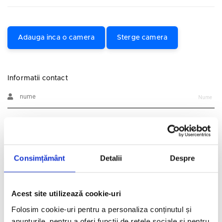
Adauga inca o camera
Sterge camera
Informatii contact
Nume
Prenume
Consimțământ
Detalii
Despre
Email
Telefon
Acest site utilizează cookie-uri
Folosim cookie-uri pentru a personaliza conținutul și
Alte informatii
anunțurile, pentru a oferi funcții de rețele sociale și pentru