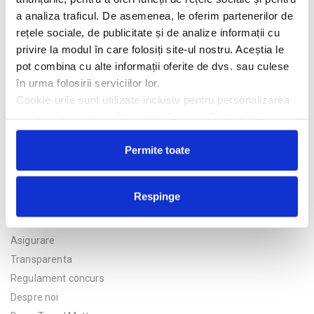
a analiza traficul. De asemenea, le oferim partenerilor de
rețele sociale, de publicitate și de analize informații cu
privire la modul în care folosiți site-ul nostru. Aceștia le
Trimite solicitarea
pot combina cu alte informații oferite de dvs. sau culese
în urma folosirii serviciilor lor.
Cookie-urile sunt utilizate inclusiv pentru personalizarea
reclamelor, conform
Google’s Privacy Policy & Terms
Permite toate
Respinge
Politica de confidentialitate
Asigurare
Transparenta
Regulament concurs
Despre noi