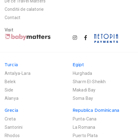
De ce Travel Matters
Conditii de calatorie
Contact
Visit
Turcia
Egipt
Antalya-Lara
Hurghada
Belek
Sharm El-Sheikh
Side
Makadi Bay
Alanya
Soma Bay
Grecia
Republica Dominicana
Creta
Punta-Cana
Santorini
La Romana
Rhodos
Puerto Plata