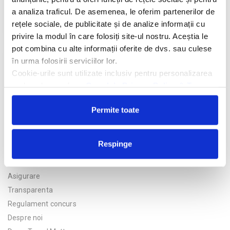
a analiza traficul. De asemenea, le oferim partenerilor de
rețele sociale, de publicitate și de analize informații cu
privire la modul în care folosiți site-ul nostru. Aceștia le
Trimite solicitarea
pot combina cu alte informații oferite de dvs. sau culese
în urma folosirii serviciilor lor.
Cookie-urile sunt utilizate inclusiv pentru personalizarea
reclamelor, conform
Google’s Privacy Policy & Terms
Permite toate
Respinge
Politica de confidentialitate
Asigurare
Transparenta
Regulament concurs
Despre noi