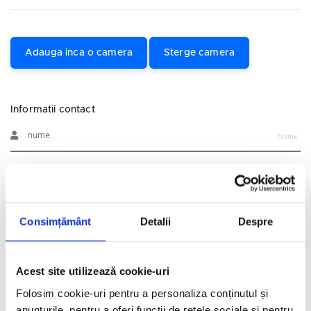
Adauga inca o camera
Sterge camera
Informatii contact
Nume
Prenume
Consimțământ
Detalii
Despre
Email
Telefon
Acest site utilizează cookie-uri
Folosim cookie-uri pentru a personaliza conținutul și
Alte informatii
anunțurile, pentru a oferi funcții de rețele sociale și pentru