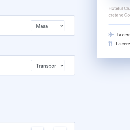
Hotelul Clu
cretane Go
La cer
La cere