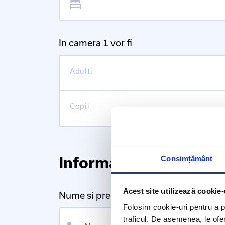
In camera 1 vor fi
Adulti
Copii
Informatii personale
Consimțământ
Acest site utilizează cookie-
Nume si prenume
Folosim cookie-uri pentru a pe
Nume
traficul. De asemenea, le ofer