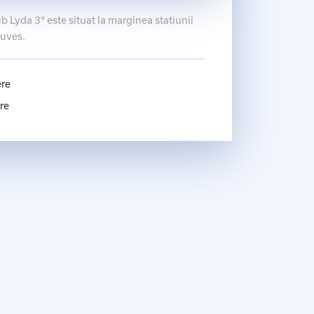
b Lyda 3* este situat la marginea statiunii
uves.
ere
re