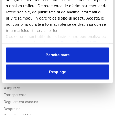
a analiza traficul. De asemenea, le oferim partenerilor de
rețele sociale, de publicitate și de analize informații cu
privire la modul în care folosiți site-ul nostru. Aceștia le
Trimite solicitarea
pot combina cu alte informații oferite de dvs. sau culese
în urma folosirii serviciilor lor.
Cookie-urile sunt utilizate inclusiv pentru personalizarea
reclamelor, conform
Google’s Privacy Policy & Terms
Permite toate
Respinge
Politica de confidentialitate
Asigurare
Transparenta
Regulament concurs
Despre noi