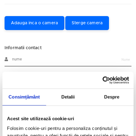
Adauga inca o camera
Sterge camera
Informatii contact
Nume
Prenume
Consimțământ
Detalii
Despre
Email
Telefon
Acest site utilizează cookie-uri
Folosim cookie-uri pentru a personaliza conținutul și
Alte informatii
anunțurile, pentru a oferi funcții de rețele sociale și pentru