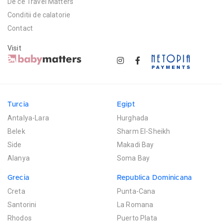
De ce Travel Matters
Conditii de calatorie
Contact
Visit
Turcia
Egipt
Antalya-Lara
Hurghada
Belek
Sharm El-Sheikh
Side
Makadi Bay
Alanya
Soma Bay
Grecia
Republica Dominicana
Creta
Punta-Cana
Santorini
La Romana
Rhodos
Puerto Plata