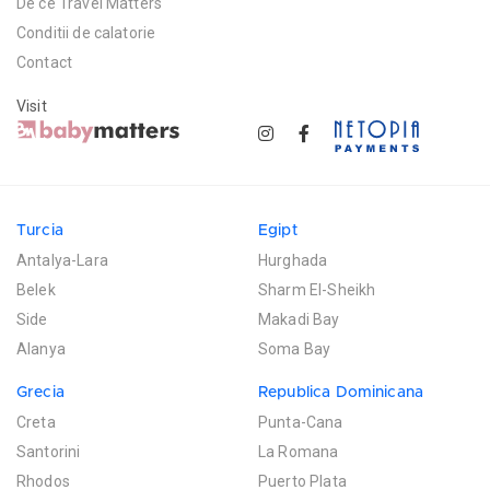
De ce Travel Matters
Conditii de calatorie
Contact
Visit
Turcia
Egipt
Antalya-Lara
Hurghada
Belek
Sharm El-Sheikh
Side
Makadi Bay
Alanya
Soma Bay
Grecia
Republica Dominicana
Creta
Punta-Cana
Santorini
La Romana
Rhodos
Puerto Plata