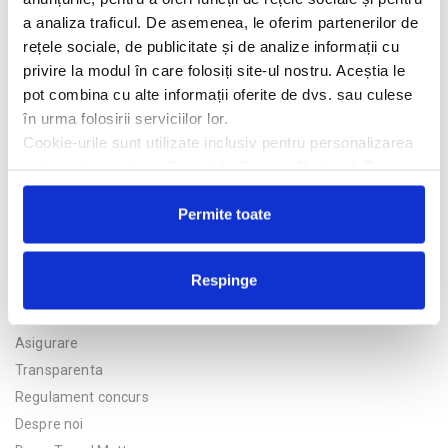
a analiza traficul. De asemenea, le oferim partenerilor de
rețele sociale, de publicitate și de analize informații cu
privire la modul în care folosiți site-ul nostru. Aceștia le
Trimite solicitarea
pot combina cu alte informații oferite de dvs. sau culese
în urma folosirii serviciilor lor.
Cookie-urile sunt utilizate inclusiv pentru personalizarea
reclamelor, conform
Google’s Privacy Policy & Terms
Permite toate
Respinge
Politica de confidentialitate
Asigurare
Transparenta
Regulament concurs
Despre noi