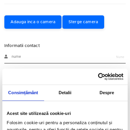
Adauga inca o camera
Sterge camera
Informatii contact
Nume
Prenume
Consimțământ
Detalii
Despre
Email
Telefon
Acest site utilizează cookie-uri
Folosim cookie-uri pentru a personaliza conținutul și
Alte informatii
anunțurile, pentru a oferi funcții de rețele sociale și pentru