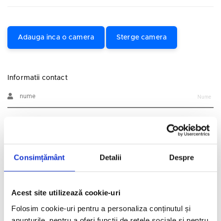
Adauga inca o camera
Sterge camera
Informatii contact
Nume
Prenume
Consimțământ
Detalii
Despre
Email
Telefon
Acest site utilizează cookie-uri
Folosim cookie-uri pentru a personaliza conținutul și
Alte informatii
anunțurile, pentru a oferi funcții de rețele sociale și pentru