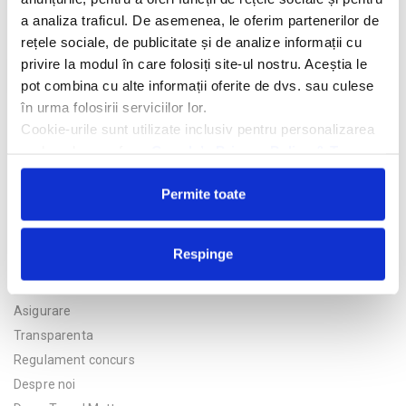
a analiza traficul. De asemenea, le oferim partenerilor de
rețele sociale, de publicitate și de analize informații cu
privire la modul în care folosiți site-ul nostru. Aceștia le
Trimite solicitarea
pot combina cu alte informații oferite de dvs. sau culese
în urma folosirii serviciilor lor.
Cookie-urile sunt utilizate inclusiv pentru personalizarea
reclamelor, conform
Google’s Privacy Policy & Terms
Permite toate
Respinge
Politica de confidentialitate
Asigurare
Transparenta
Regulament concurs
Despre noi