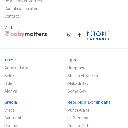
De ce Travel Matters
Conditii de calatorie
Contact
Visit
Turcia
Egipt
Antalya-Lara
Hurghada
Belek
Sharm El-Sheikh
Side
Makadi Bay
Alanya
Soma Bay
Grecia
Republica Dominicana
Creta
Punta-Cana
Santorini
La Romana
Rhodos
Puerto Plata