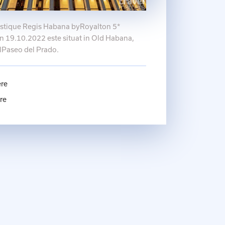
stique Regis Habana byRoyalton 5*
in 19.10.2022 este situat in Old Habana,
lPaseo del Prado.
ere
re