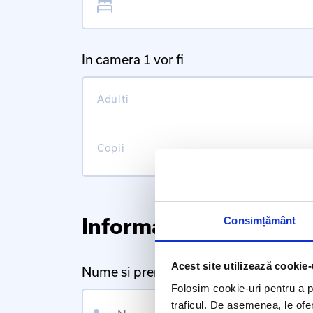
In camera 1 vor fi
Adulti
Copii
Informatii personale
Consimțământ
Acest site utilizează cookie-
Nume si prenume
Folosim cookie-uri pentru a pe
Nume
traficul. De asemenea, le ofer