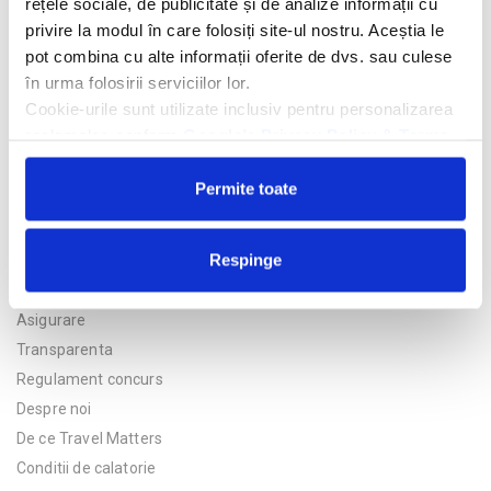
rețele sociale, de publicitate și de analize informații cu
privire la modul în care folosiți site-ul nostru. Aceștia le
pot combina cu alte informații oferite de dvs. sau culese
în urma folosirii serviciilor lor.
Cookie-urile sunt utilizate inclusiv pentru personalizarea
reclamelor, conform
Google’s Privacy Policy & Terms
Permite toate
Respinge
Politica de confidentialitate
Asigurare
Transparenta
Regulament concurs
Despre noi
De ce Travel Matters
Conditii de calatorie