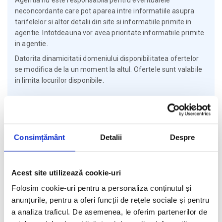
Agentia nu este responsabila pentru eventualele
neconcordante care pot aparea intre informatiile asupra
tarifelelor si altor detalii din site si informatiile primite in
agentie. Intotdeauna vor avea prioritate informatiile primite
in agentie.
Datorita dinamicitatii domeniului disponibilitatea ofertelor
se modifica de la un moment la altul. Ofertele sunt valabile
in limita locurilor disponibile.
Asigurare si licenta
Agentia Travel Matters functioneaza sub Licenta de Turism
Consimțământ
Detalii
Despre
nr. 1086 / 03.03.2025
Agentia Travel Matters este asigurata la Omniasig cu Polita
Seria I - Numarul 56861/ Valabilitate 12 luni – de la
Acest site utilizează cookie-uri
06.02.2026 – 05.02.2027
Folosim cookie-uri pentru a personaliza conținutul și
Licenta de turism
Asigurare
anunțurile, pentru a oferi funcții de rețele sociale și pentru
a analiza traficul. De asemenea, le oferim partenerilor de