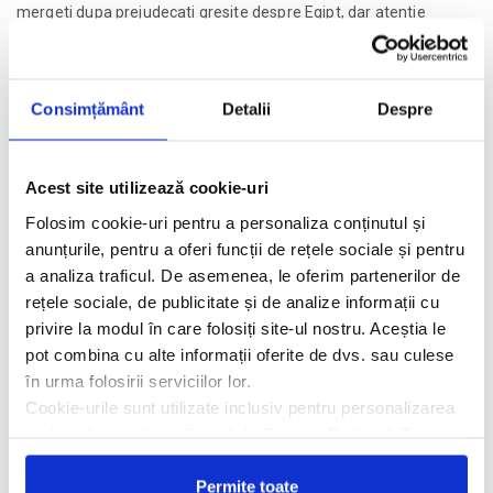
mergeti dupa prejudecati gresite despre Egipt, dar atentie
mare,nu faceti economie la 100€ si alegeti un resort bun. Aici jos
palaria pentru recomandarea primita de la Travel Matters.
de Alex Scarlat
Consimțământ
Detalii
Despre
Acest site utilizează cookie-uri
Folosim cookie-uri pentru a personaliza conținutul și
anunțurile, pentru a oferi funcții de rețele sociale și pentru
a analiza traficul. De asemenea, le oferim partenerilor de
rețele sociale, de publicitate și de analize informații cu
privire la modul în care folosiți site-ul nostru. Aceștia le
pot combina cu alte informații oferite de dvs. sau culese
în urma folosirii serviciilor lor.
Cookie-urile sunt utilizate inclusiv pentru personalizarea
reclamelor, conform
Google’s Privacy Policy & Terms
Permite toate