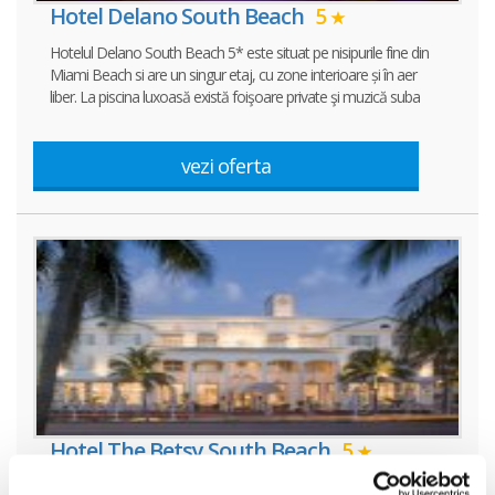
Hotel Delano South Beach
5
Hotelul Delano South Beach 5* este situat pe nisipurile fine din
Miami Beach si are un singur etaj, cu zone interioare și în aer
liber. La piscina luxoasă există foişoare private şi muzică suba
vezi oferta
Hotel The Betsy South Beach
5
Hotelul The Betsy South Beach 5* este amplasat in mijlocul