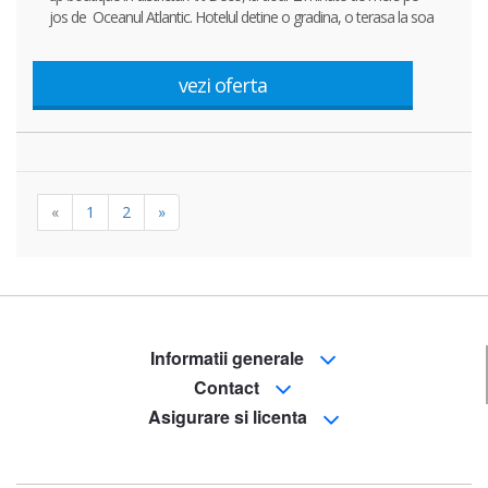
jos de Oceanul Atlantic. Hotelul detine o gradina, o terasa la soa
vezi oferta
«
1
2
»
Informatii generale
Contact
Asigurare si licenta