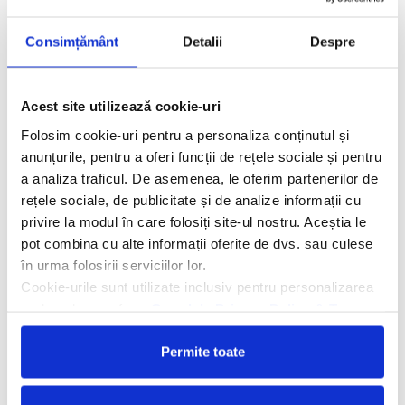
zonei comerciale si al localurilor de divertisment de pe Ocean
Drive, la 1 km de Miami Beach Convention Centre si de The
Consimțământ
Detalii
Despre
Lincoln
vezi oferta
Acest site utilizează cookie-uri
Folosim cookie-uri pentru a personaliza conținutul și
anunțurile, pentru a oferi funcții de rețele sociale și pentru
a analiza traficul. De asemenea, le oferim partenerilor de
rețele sociale, de publicitate și de analize informații cu
privire la modul în care folosiți site-ul nostru. Aceștia le
pot combina cu alte informații oferite de dvs. sau culese
în urma folosirii serviciilor lor.
Cookie-urile sunt utilizate inclusiv pentru personalizarea
reclamelor, conform
Google’s Privacy Policy & Terms
Hotel The Setai Miami Beach
5
Permite toate
Hotelul The Setai Miami Beach 5* se află chiar pe plajă, în
celebrul district Art Deco din Miami, la 320 de metri de Muzeul de
Artă Bass, la 1,6 km de Terenul de golf Bayshore si de Parcul