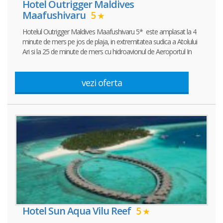
Hotel Outrigger Maldives
Maafushivaru
5
Hotelul Outrigger Maldives Maafushivaru 5* este amplasat la 4
minute de mers pe jos de plaja, in extremitatea sudica a Atolului
Ari si la 25 de minute de mers cu hidroavionul de Aeroportul In
vezi oferta
Hotel Sun Aqua Vilu Reef
5