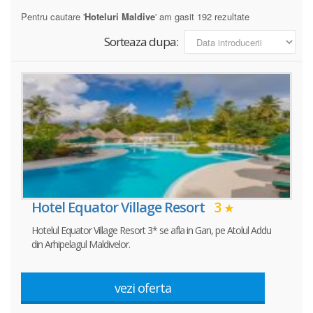
Pentru cautare '
Hoteluri Maldive
' am gasit 192 rezultate
Sorteaza dupa:
Hotel Equator Village Resort
3
Hotelul Equator Village Resort 3* se afla in Gan, pe Atolul Addu
din Arhipelagul Maldivelor.
vezi oferta