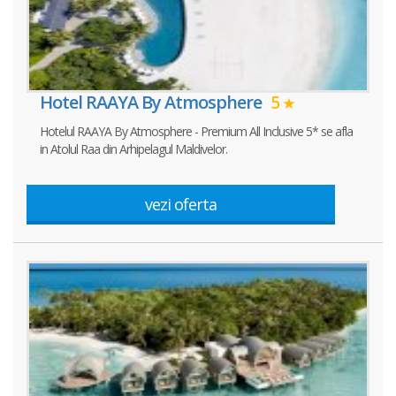
Hotel RAAYA By Atmosphere
5
Hotelul RAAYA By Atmosphere - Premium All Inclusive 5* se afla
in Atolul Raa din Arhipelagul Maldivelor.
vezi oferta