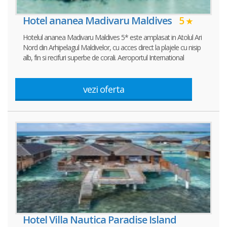
Hotel ananea Madivaru Maldives
5
Hotelul ananea Madivaru Maldives 5* este amplasat in Atolul Ari
Nord din Arhipelagul Maldivelor, cu acces direct la plajele cu nisip
alb, fin si recifuri superbe de corali. Aeroportul International
vezi oferta
Hotel Villa Nautica Paradise Island