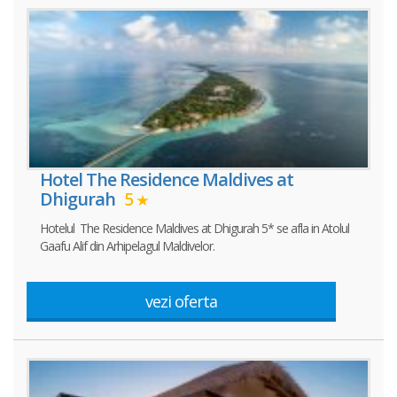
Hotel The Residence Maldives at
Dhigurah
5
Hotelul The Residence Maldives at Dhigurah 5* se afla in Atolul
Gaafu Alif din Arhipelagul Maldivelor.
vezi oferta