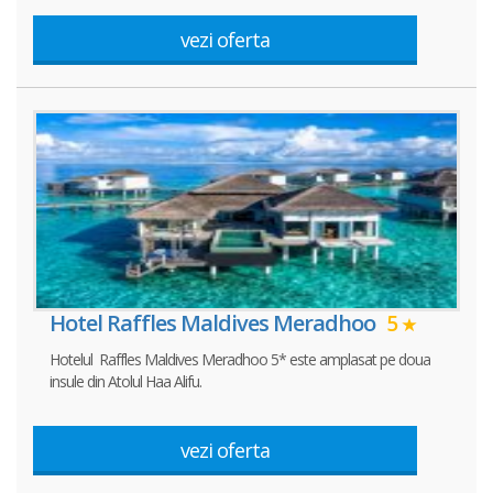
vezi oferta
Hotel Raffles Maldives Meradhoo
5
Hotelul Raffles Maldives Meradhoo 5* este amplasat pe doua
insule din Atolul Haa Alifu.
vezi oferta