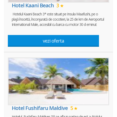
Hotel Kaani Beach
3
Hotelul Kaani Beach 3* este situat pe Insula Maafushi, pe o
plajă însorită, înconjurată de cocotieri, la 25 de km de Aeroportul
International Male, accesibil cu barca cu motor 30 d eminut
vezi oferta
Hotel Fushifaru Maldive
5
Hotelul Fushifaru Maldives 5* se afla in partea de est a Atolului