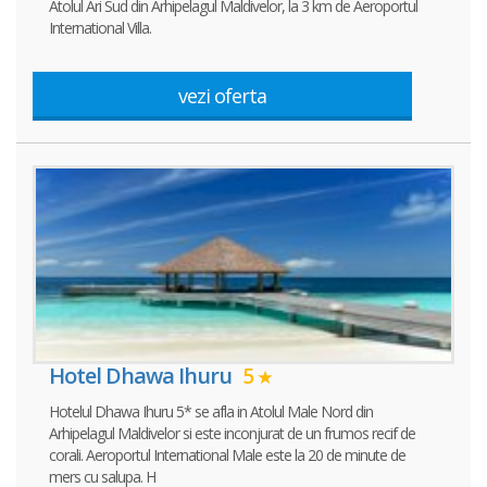
Atolul Ari Sud din Arhipelagul Maldivelor, la 3 km de Aeroportul
International Villa.
vezi oferta
Hotel Dhawa Ihuru
5
Hotelul Dhawa Ihuru 5* se afla in Atolul Male Nord din
Arhipelagul Maldivelor si este inconjurat de un frumos recif de
corali. Aeroportul International Male este la 20 de minute de
mers cu salupa. H