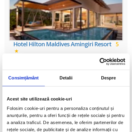
Hotel Hilton Maldives Amingiri Resort
5
Hotelul Hilton Maldives Amingiri Resort & Spa 5* se afla in Atolul
Male Nord din Arhipelagul Maldivelor, la 20 de minute de mers cu
barca de viteza de la Aeroportul International Velana. Muzeul
Consimțământ
Detalii
Despre
vezi oferta
Acest site utilizează cookie-uri
Folosim cookie-uri pentru a personaliza conținutul și
anunțurile, pentru a oferi funcții de rețele sociale și pentru
a analiza traficul. De asemenea, le oferim partenerilor de
rețele sociale, de publicitate și de analize informații cu