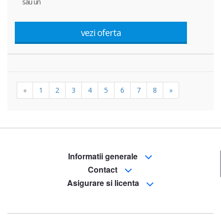
sau un
vezi oferta
«
1
2
3
4
5
6
7
8
»
Informatii generale
Contact
Asigurare si licenta