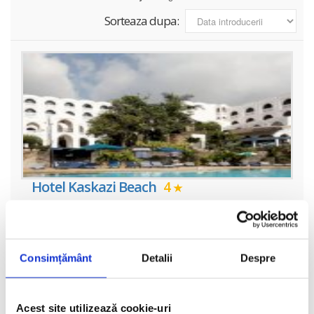
Sorteaza dupa:
Hotel Kaskazi Beach
4
Hotelul Kaskazi Beach 4* este situat de-a lungul Plajei Diani, la
10 minute pe jos de Diani Shopping Centre si la 5 minute cu
masina de Clubul de Golf Leisure Lodge. Ukunda Airstrip se afla la
numai
Consimțământ
Detalii
Despre
vezi oferta
Acest site utilizează cookie-uri