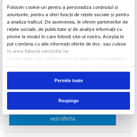
Folosim cookie-uri pentru a personaliza conținutul și
anunțurile, pentru a oferi funcții de rețele sociale și pentru
a analiza traficul. De asemenea, le oferim partenerilor de
rețele sociale, de publicitate și de analize informații cu
privire la modul în care folosiți site-ul nostru. Aceștia le
pot combina cu alte informații oferite de dvs. sau culese
în urma folosirii serviciilor lor.
Cookie-urile sunt utilizate inclusiv pentru personalizarea
reclamelor, conform
Google’s Privacy Policy & Terms
Hotel Baobab Beach Resort
4
Permite toate
Hotelul Baobab Beach Resort & Spa 4* este amplasat pe o
suprafata de aproximativ 32 de hectare cu gradini tropicale, la
tarmul Oceanului Indian, pe faimoasa plaja Diani cu o lungime de
500 m
Respinge
vezi oferta