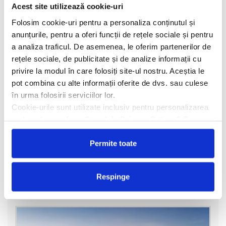
Acest site utilizează cookie-uri
Folosim cookie-uri pentru a personaliza conținutul și
anunțurile, pentru a oferi funcții de rețele sociale și pentru
a analiza traficul. De asemenea, le oferim partenerilor de
rețele sociale, de publicitate și de analize informații cu
privire la modul în care folosiți site-ul nostru. Aceștia le
pot combina cu alte informații oferite de dvs. sau culese
Hotel Ocean Coral Spring Resort
4
în urma folosirii serviciilor lor.
Cookie-urile sunt utilizate inclusiv pentru personalizarea
Hotelul Ocean Coral Spring Resort 4* este situat in Falmouth,
reclamelor, conform
Google’s Privacy Policy & Terms
Golful Mountain Spring, la aproximativ 7 km de plaja publica Silver
Sands si la 43 de minute de mers cu masina de Aeroporttul
Intern
Permite toate
vezi oferta
Respinge