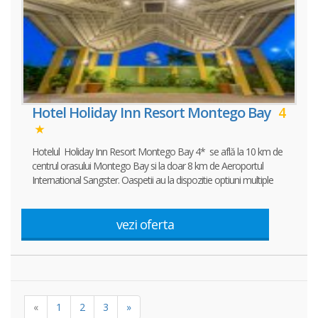
Hotel Holiday Inn Resort Montego Bay
4
Hotelul Holiday Inn Resort Montego Bay 4* se află la 10 km de
centrul orasului Montego Bay si la doar 8 km de Aeroportul
International Sangster. Oaspetii au la dispozitie optiuni multiple
vezi oferta
«
1
2
3
»