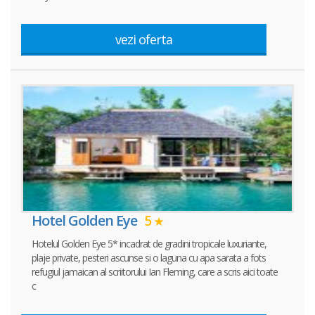
vezi oferta
Hotel Golden Eye
5
Hotelul Golden Eye 5* incadrat de gradini tropicale luxuriante,
plaje private, pesteri ascunse si o laguna cu apa sarata a fots
refugiul jamaican al scriitorului Ian Fleming, care a scris aici toate
c