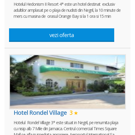
Hotelul Hedonism II Resort 4* este un hotel destinat exclusiv
adultilor amplasat pe o plaja de nudisti din Negril, la 10 minute de
mers cu masina de orasul Orange Bay si la 1 ora si 15 min
vezi oferta
Hotel Rondel Village
3
Hotelul Rondel Village 3* este situat in Negril, pe renumita plaja
cu nisip alb 7 Mile din Jamaica. Centrul comercial Times Square
Mall se afla in imediata apropiere. Aeroportul International Sa