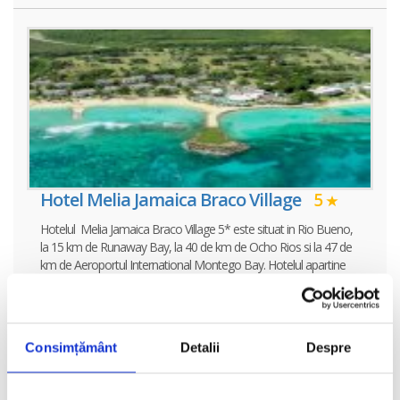
Hotel Melia Jamaica Braco Village
5
Hotelul Melia Jamaica Braco Village 5* este situat in Rio Bueno,
la 15 km de Runaway Bay, la 40 de km de Ocho Rios si la 47 de
km de Aeroportul International Montego Bay. Hotelul apartine
lantul
vezi oferta
Consimțământ
Detalii
Despre