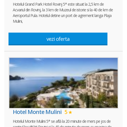
Hotelul Grand Park Hotel Rovinj 5* este situat la 2,5 km de
Acvariul din Rovinj, la 3 km de Muzeul de istorie si la 40 de km de
Aeroportul Pula. Hotelul detine un port de agrement langa Plaja
Mulini,
vezi oferta
Hotel Monte Mulini
5
Hotelul Monte Mulini 5* se află la 20 minute de mers pe jos de
centrul localității Rovinj si la 40 de minute de mers cu masina de