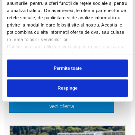
anunțurile, pentru a oferi funcții de rețele sociale și pentru
a analiza traficul. De asemenea, le oferim partenerilor de
rețele sociale, de publicitate și de analize informații cu
privire la modul în care folosiți site-ul nostru. Aceștia le
pot combina cu alte informații oferite de dvs. sau culese
în urma folosirii serviciilor lor.
Cookie-urile sunt utilizate inclusiv pentru personalizarea
Hotel Guesthouse Home Sweet Home
3
reclamelor, conform
Google’s Privacy Policy & Terms
Permite toate
Guesthouse Home Sweet Home 3* se afla in orasul Dubrovnik,
la 280 de metri de numeroase baruri, restaurante si magazine, la
300 de metri de Plaja Banje, la 600 de metri de zidurile fortificate
ale cet
Respinge
vezi oferta