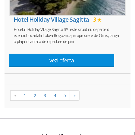
Hotel Holiday Village Sagitta
3
Hotelul Holiday Village Sagitta 3* este situat nu departe d
ecentrul localitatii Lokva Rogoznica, in apropiere de Omis, langa
o plaja incadrata de o padure de pini.
vezi oferta
«
1
2
3
4
5
»