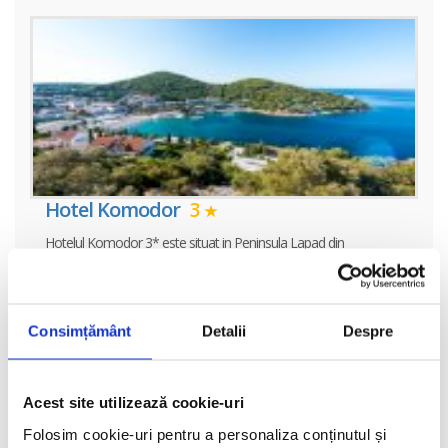
Hotel Komodor
3
Hotelul Komodor 3* este situat in Peninsula Lapad din
Dubrovnik, la 50 de metri de plaja, la 5 minute de promenada
Lapad, la 2,5 km de port, la 4 km de centrul vechi al orasului
Dubrovnik si la 25 de
Consimțământ
Detalii
Despre
vezi oferta
Acest site utilizează cookie-uri
Folosim cookie-uri pentru a personaliza conținutul și